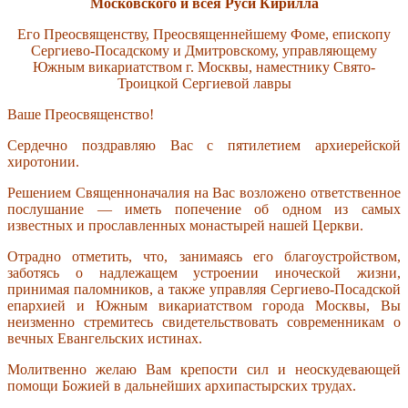
Московского и всея Руси Кирилла
Его Преосвященству, Преосвященнейшему Фоме, епископу
Сергиево-Посадскому и Дмитровскому, управляющему
Южным викариатством г. Москвы, наместнику Свято-
Троицкой Сергиевой лавры
Ваше Преосвященство!
Сердечно поздравляю Вас с пятилетием архиерейской
хиротонии.
Решением Священноначалия на Вас возложено ответственное
послушание — иметь попечение об одном из самых
известных и прославленных монастырей нашей Церкви.
Отрадно отметить, что, занимаясь его благоустройством,
заботясь о надлежащем устроении иноческой жизни,
принимая паломников, а также управляя Сергиево-Посадской
епархией и Южным викариатством города Москвы, Вы
неизменно стремитесь свидетельствовать современникам о
вечных Евангельских истинах.
Молитвенно желаю Вам крепости сил и неоскудевающей
помощи Божией в дальнейших архипастырских трудах.