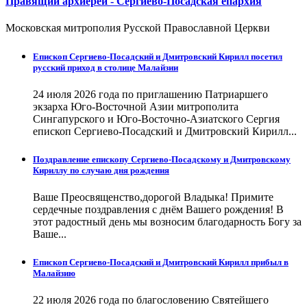
Правящий архиерей - Сергиево-Посадская епархия
Московская митрополия Русской Православной Церкви
Епископ Сергиево-Посадский и Дмитровский Кирилл посетил
русский приход в столице Малайзии
24 июля 2026 года по приглашению Патриаршего
экзарха Юго-Восточной Азии митрополита
Сингапурского и Юго-Восточно-Азиатского Сергия
епископ Сергиево-Посадский и Дмитровский Кирилл...
Поздравление епископу Сергиево-Посадскому и Дмитровскому
Кириллу по случаю дня рождения
Ваше Преосвященство,дорогой Владыка! Примите
сердечные поздравления с днём Вашего рождения! В
этот радостный день мы возносим благодарность Богу за
Ваше...
Епископ Сергиево-Посадский и Дмитровский Кирилл прибыл в
Малайзию
22 июля 2026 года по благословению Святейшего