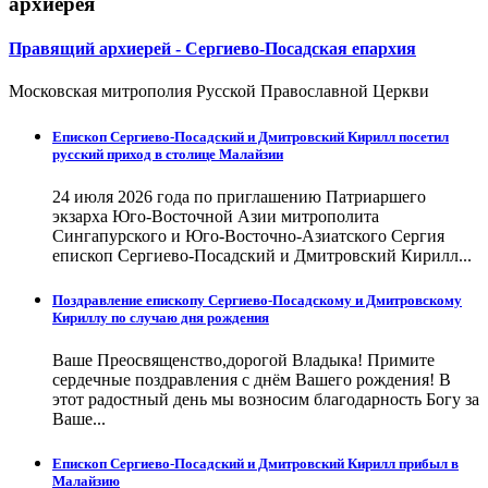
архиерея
Правящий архиерей - Сергиево-Посадская епархия
Московская митрополия Русской Православной Церкви
Епископ Сергиево-Посадский и Дмитровский Кирилл посетил
русский приход в столице Малайзии
24 июля 2026 года по приглашению Патриаршего
экзарха Юго-Восточной Азии митрополита
Сингапурского и Юго-Восточно-Азиатского Сергия
епископ Сергиево-Посадский и Дмитровский Кирилл...
Поздравление епископу Сергиево-Посадскому и Дмитровскому
Кириллу по случаю дня рождения
Ваше Преосвященство,дорогой Владыка! Примите
сердечные поздравления с днём Вашего рождения! В
этот радостный день мы возносим благодарность Богу за
Ваше...
Епископ Сергиево-Посадский и Дмитровский Кирилл прибыл в
Малайзию