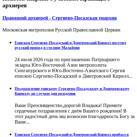
архиерея
Правящий архиерей - Сергиево-Посадская епархия
Московская митрополия Русской Православной Церкви
Епископ Сергиево-Посадский и Дмитровский Кирилл посетил
русский приход в столице Малайзии
24 июля 2026 года по приглашению Патриаршего
экзарха Юго-Восточной Азии митрополита
Сингапурского и Юго-Восточно-Азиатского Сергия
епископ Сергиево-Посадский и Дмитровский Кирилл...
Поздравление епископу Сергиево-Посадскому и Дмитровскому
Кириллу по случаю дня рождения
Ваше Преосвященство,дорогой Владыка! Примите
сердечные поздравления с днём Вашего рождения! В
этот радостный день мы возносим благодарность Богу за
Ваше...
Епископ Сергиево-Посадский и Дмитровский Кирилл прибыл в