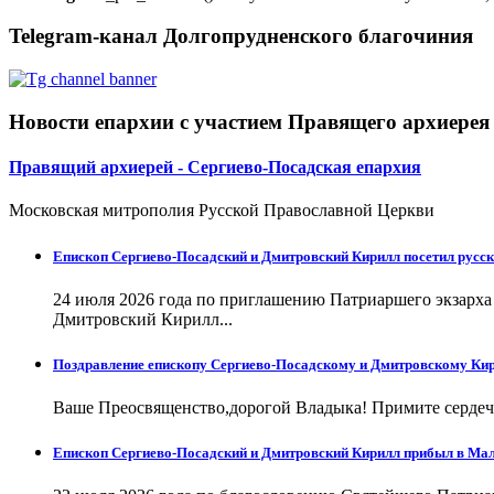
Telegram-канал Долгопрудненского благочиния
Новости епархии с участием Правящего архиерея
Правящий архиерей - Сергиево-Посадская епархия
Московская митрополия Русской Православной Церкви
Епископ Сергиево-Посадский и Дмитровский Кирилл посетил русск
24 июля 2026 года по приглашению Патриаршего экзарх
Дмитровский Кирилл...
Поздравление епископу Сергиево-Посадскому и Дмитровскому Кир
Ваше Преосвященство,дорогой Владыка! Примите сердечн
Епископ Сергиево-Посадский и Дмитровский Кирилл прибыл в Ма