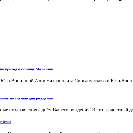
ий приход в столице Малайзии
а Юго-Восточной Азии митрополита Сингапурского и Юго-Восто
иллу по случаю дня рождения
ые поздравления с днём Вашего рождения! В этот радостный ден
лайзию