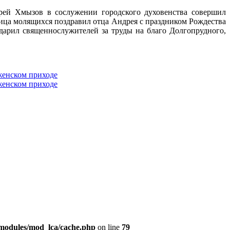
рей Хмызов в сослужении городского духовенства совершил
ица молящихся поздравил отца Андрея с праздником Рождества
арил священнослужителей за труды на благо Долгопрудного,
modules/mod_lca/cache.php
on line
79