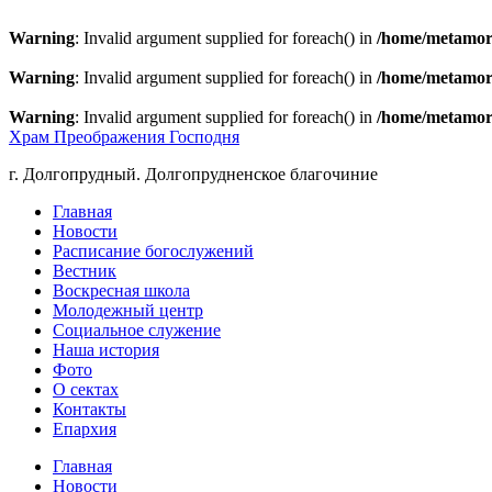
Warning
: Invalid argument supplied for foreach() in
/home/metamorp
Warning
: Invalid argument supplied for foreach() in
/home/metamorp
Warning
: Invalid argument supplied for foreach() in
/home/metamorp
Храм Преображения Господня
г. Долгопрудный. Долгопрудненское благочиние
Главная
Новости
Расписание богослужений
Вестник
Воскресная школа
Молодежный центр
Социальное служение
Наша история
Фото
О сектах
Контакты
Епархия
Главная
Новости