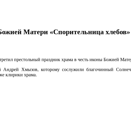
Божией Матери «Спорительница хлебов»
стретил престольный праздник храма в честь иконы Божией Мат
ей Андрей Хмызов, которому сослужили благочинный Солнеч
же клирики храма.