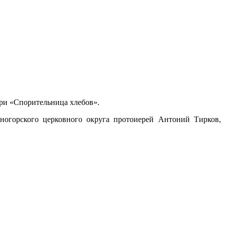
ери «Спорительница хлебов».
ногорского церковного округа протоиерей Антоний Тирков,