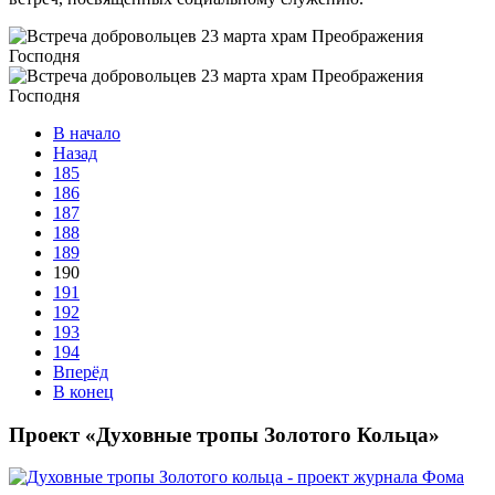
В начало
Назад
185
186
187
188
189
190
191
192
193
194
Вперёд
В конец
Проект «Духовные тропы Золотого Кольца»