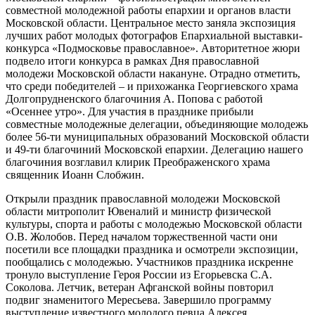
совместной молодежной работы епархии и органов власти
Московской области. Центральное место заняла экспозиция
лучших работ молодых фотографов Епархиальной выставки-
конкурса «Подмосковье православное». Авторитетное жюри
подвело итоги конкурса в рамках Дня православной
молодежи Московской области накануне. Отрадно отметить,
что среди победителей – и прихожанка Георгиевского храма
Долгопрудненского благочиния А. Попова с работой
«Осеннее утро». Для участия в празднике прибыли
совместные молодежные делегации, объединяющие молодежь
более 56-ти муниципальных образований Московской области
и 49-ти благочиний Московской епархии. Делегацию нашего
благочиния возглавил клирик Преображенского храма
священник Иоанн Слобжин.
Открыли праздник православной молодежи Московской
области митрополит Ювеналий и министр физической
культуры, спорта и работы с молодежью Московской области
О.В. Жолобов. Перед началом торжественной части они
посетили все площадки праздника и осмотрели экспозиции,
пообщались с молодежью. Участников праздника искренне
тронуло выступление Героя России из Егорьевска С.А.
Соколова. Летчик, ветеран Афганской войны повторил
подвиг знаменитого Мересьева. Завершило программу
выступление известного молодого певца Алексея