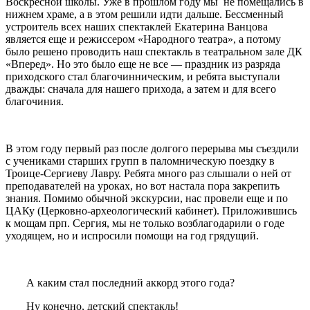
Воскресной школы. Уже в прошлом году мы не помещались в
нижнем храме, а в этом решили идти дальше. Бессменный
устроитель всех наших спектаклей Екатерина Ванцова
является еще и режиссером «Народного театра», а потому
было решено проводить наш спектакль в театральном зале ДК
«Вперед». Но это было еще не все — праздник из разряда
приходского стал благочинническим, и ребята выступали
дважды: сначала для нашего прихода, а затем и для всего
благочиния.
В этом году первый раз после долгого перерыва мы съездили
с учениками старших групп в паломническую поездку в
Троице-Сергиеву Лавру. Ребята много раз слышали о ней от
преподавателей на уроках, но вот настала пора закрепить
знания. Помимо обычной экскурсии, нас провели еще и по
ЦАКу (Церковно-археологический кабинет). Приложившись
к мощам прп. Сергия, мы не только возблагодарили о годе
уходящем, но и испросили помощи на год грядущий.
А каким стал последний аккорд этого года?
Ну конечно, детский спектакль!