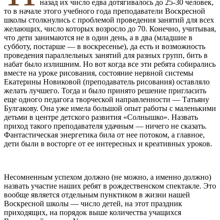
назад их число едва дотягивалось до 25-30 человек,
то в начале этого учебного года преподаватели Воскресной
школы столкнулись с проблемой проведения занятий для всех
желающих, число которых возросло до 70. Конечно, учитывая,
что дети занимаются не в один день, а в два (младшие в
субботу, постарше — в воскресенье), да есть и возможность
проведения параллельных занятий для разных групп, бить в
набат было излишним. Но вот когда все эти ребята собирались
вместе на уроке рисования, состояние нервной системы
Екатерины Новиковой (преподаватель рисования) оставляло
желать лучшего. Тогда и было принято решение пригласить
еще одного педагога творческой направленности — Татьяну
Булгакову. Она уже имела большой опыт работы с маленькими
детьми в центре детского развития «Солнышко». Назвать
приход такого преподавателя удачным — ничего не сказать.
Фантастическая энергетика била от нее потоком, а главное,
дети были в восторге от ее интересных и креативных уроков.
Несомненным успехом должно (не можно, а именно должно)
назвать участие наших ребят в рождественском спектакле. Это
вообще является отдельным пунктиком в жизни нашей
Воскресной школы — число детей, на этот праздник
приходящих, на порядок выше количества учащихся