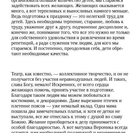
организовать большое количество детей, мы стараемся
задействовать всех желающих. Желающих оказывается
много, а вот терпеливых и выносливых намного меньше.
Ведь подготовка к празднику — это нелегкий труд для
детей. Здесь необходимы терпение, старание, любовь к
труду, уважение друг к другу, подчинение дисциплине и,
конечно же, понимание того, что все это нужно не только
для собственного удовольствия и развле­чения во время
репети­ций, а ради служения тем людям, для кого мы
стараемся. И посте­пенно, преодо­левая себя, дети обре­
тают необхо­ди­мые качества.
Театр, как известно, — коллективное творчество, и он не
получается без участия неравнодушных людей. И таких,
слава Богу, немало! Искренних, от всего сердца
желающих помочь, принять участие в подготовке.
Благодаря таким людям мы можем любоваться и
костюмами, и декорациями. Даже вырезание птичек и
плетение поясов — уже немалый вклад. Одна мама
пошила два замечательных платья, и хотя ее детки не
выступали, все же отнеслась к этому с душой во славу
Божию. Желание приобщиться к делу принимается с
особой благодарностью. А вот матушка Вероника всегда
остается нам необходимой поддержкой и незаменимым