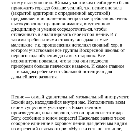
этому выступлению. Юным участникам необходимо было
приложить гораздо больше усилий, т.к. пение вне зала
(закрытой аудитории с определенной акустикой)
предъявляет к исполнению непростые требования: очень
высокую концентрацию внимания, внутреннюю
дисциплину и умение сосредоточить-ся, чтобы
отслеживать и анализировать свое испол-нение. И с
такими требова-ниями столк­нулись даже самые
маленькие, т.к. произведения исполнял сводный хор, в
котором участвовали все группы Воскресной школы: от
первого года обучения до самых старших. Все
исполнители показали, что за год они подросли,
приобрели больше певческих навыков. И самое главное
— в каждом ребенке есть большой потенциал для
дальнейшего развития.
Пение — самый удивительный музыкальный инструмент,
Божий дар, находящийся внутри нас. Исполнитель всем
своим существом участвует в Божественном
произведении, и как хорошо, что он приносит этот дар
Богу, особенно в юном возрасте! Насколько важно такое
соборное единение в хоровом пении для детей мы видим
из изречений святых отцов: «Музыка есть не что иное,