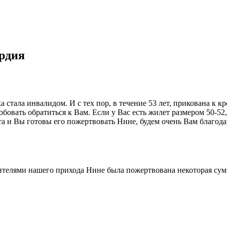
рдия
ала инвалидом. И с тех пор, в течение 53 лет, прикована к кро
овать обратиться к Вам. Если у Вас есть жилет размером 50-52,
та и Вы готовы его пожертвовать Нине, будем очень Вам благод
рителями нашего прихода Нине была пожертвована некоторая су