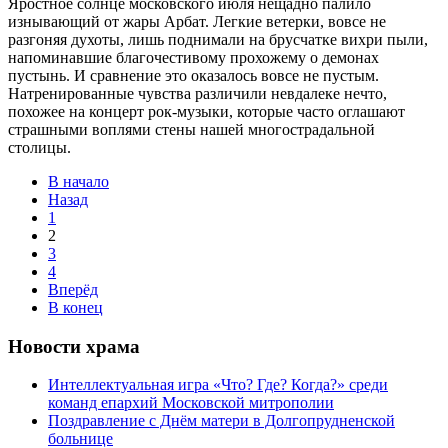
Яростное солнце московского июля нещадно палило
изнывающий от жары Арбат. Легкие ветерки, вовсе не
разгоняя духоты, лишь поднимали на брусчатке вихри пыли,
напоминавшие благочестивому прохожему о демонах
пустынь. И сравнение это оказалось вовсе не пустым.
Натренированные чувства различили невдалеке нечто,
похожее на концерт рок-музыки, которые часто оглашают
страшными воплями стены нашей многострадальной
столицы.
В начало
Назад
1
2
3
4
Вперёд
В конец
Новости храма
Интеллектуальная игра «Что? Где? Когда?» среди
команд епархий Московской митрополии
Поздравление с Днём матери в Долгопрудненской
больнице