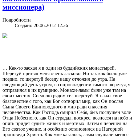
миссионера)
Подробности
Создано 20.06.2012 12:26
… Как-то заехал я в один из буддийских монастырей.
Шеретуй принял меня очень ласково. Но так как было уже
поздно, то шеретуй беседу нашу отложил до утра. На
следующий день утром, в сопровождении самого шеретуя, я
отправился в их кумирню. Монахи-ламы были уже там на
своих местах. Со мною рядом сел шеретуй. Я начал свое
благовестие с того, как Бог сотворил мир, как Он послал
Сына Своего Единородного в мир ради спасения
человечества. Как Господь смирил Себя, быв послушен воле
Отца Небесного, как Он страдал, воскрес, вознесся на небо и
опять придет судить живых и мертвых. Затем я перешел на
Его святое учение, и особенно остановился на Нагорной
проповеди Христа. Как мне казалось, ламы слушали меня с