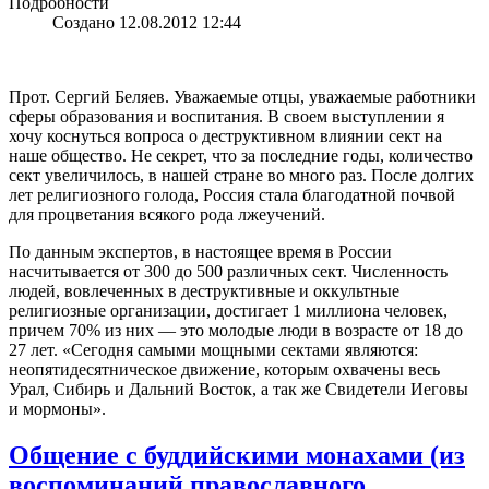
Подробности
Создано 12.08.2012 12:44
Прот. Сергий Беляев. Уважаемые отцы, уважаемые работники
сферы образования и воспитания. В своем выступлении я
хочу коснуться вопроса о деструктивном влиянии сект на
наше общество. Не секрет, что за последние годы, количество
сект увеличилось, в нашей стране во много раз. После долгих
лет религиозного голода, Россия стала благодатной почвой
для процветания всякого рода лжеучений.
По данным экспертов, в настоящее время в России
насчитывается от 300 до 500 различных сект. Численность
людей, вовлеченных в деструктивные и оккультные
религиозные организации, достигает 1 миллиона человек,
причем 70% из них — это молодые люди в возрасте от 18 до
27 лет. «Сегодня самыми мощными сектами являются:
неопятидесятническое движение, которым охвачены весь
Урал, Сибирь и Дальний Восток, а так же Свидетели Иеговы
и мормоны».
Общение с буддийскими монахами (из
воспоминаний православного