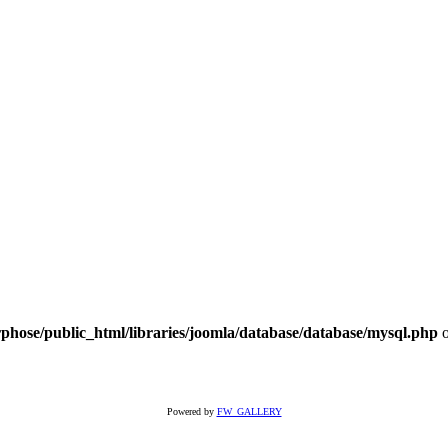
hose/public_html/libraries/joomla/database/database/mysql.php
o
Powered by
FW_GALLERY