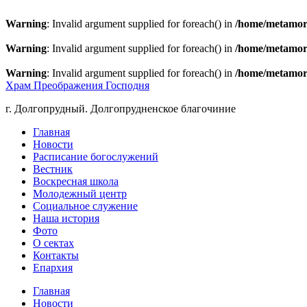
Warning
: Invalid argument supplied for foreach() in
/home/metamorp
Warning
: Invalid argument supplied for foreach() in
/home/metamorp
Warning
: Invalid argument supplied for foreach() in
/home/metamorp
Храм Преображения Господня
г. Долгопрудный. Долгопрудненское благочиние
Главная
Новости
Расписание богослужений
Вестник
Воскресная школа
Молодежный центр
Социальное служение
Наша история
Фото
О сектах
Контакты
Епархия
Главная
Новости