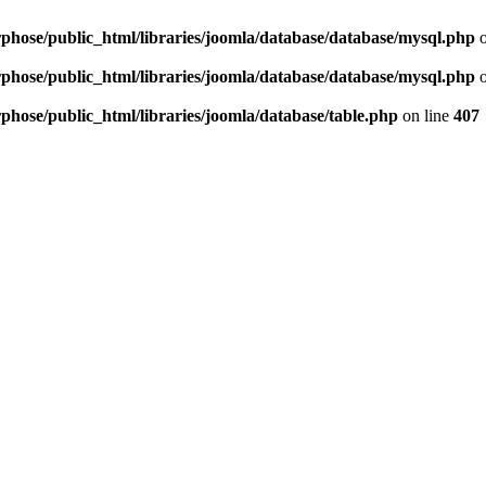
hose/public_html/libraries/joomla/database/database/mysql.php
o
hose/public_html/libraries/joomla/database/database/mysql.php
o
hose/public_html/libraries/joomla/database/table.php
on line
407