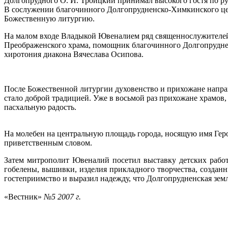
Долгопрудного О. И. Троицкий принимал высокого гостя по ру
В сослужении благочинного Долгопрудненско-Химкинского це
Божественную литургию.
На малом входе Владыкой Ювеналием ряд священнослужителей
Преображенского храма, помощник благочинного Долгопруднен
хиротония диакона Вячеслава Осипова.
После Божественной литургии духовенство и прихожане напра
стало доброй традицией. Уже в восьмой раз прихожане храмов
пасхальную радость.
На молебен на центральную площадь города, носящую имя Гер
приветственным словом.
Затем митрополит Ювеналий посетил выставку детских рабо
гобелены, вышивки, изделия прикладного творчества, созда
гостеприимство и выразил надежду, что Долгопрудненская земл
«Вестник»
№5 2007 г.