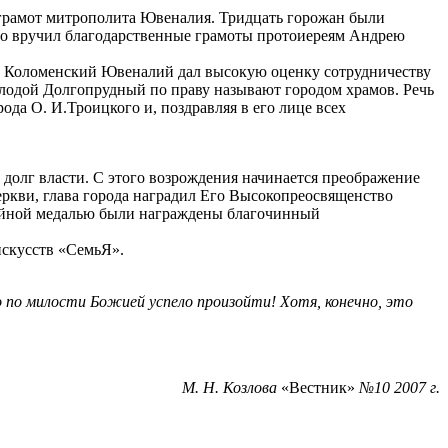
 грамот митрополита Ювеналия. Тридцать горожан были
тво вручил благодарственные грамоты протоиереям Андрею
й и Коломенский Ювеналий дал высокую оценку сотрудничеству
олодой Долгопрудный по праву называют городом храмов. Речь
ода О. И.Троицкого и, поздравляя в его лице всех
 долг власти. С этого возрождения начинается преображение
еркви, глава города наградил Его Высокопреосвященство
ейной медалью были награждены благочинный
искусств «СемьЯ».
го по милости Божией успело произойти! Хотя, конечно, это
М. Н. Козлова
«Вестник»
№10 2007 г.