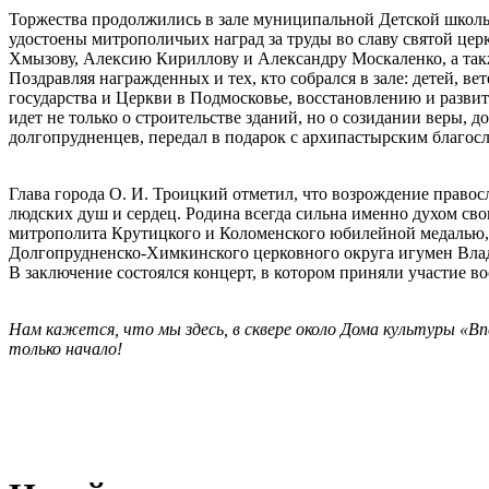
Торжества продолжились в зале муниципальной Детской школы
удостоены митрополичьих наград за труды во славу святой це
Хмызову, Алексию Кириллову и Александру Москаленко, а так
Поздравляя награжденных и тех, кто собрался в зале: детей,
государства и Церкви в Подмосковье, восстановлению и разв
идет не только о строительстве зданий, но о созидании веры, 
долгопрудненцев, передал в подарок с архипастырским благос
Глава города О. И. Троицкий отметил, что возрождение правос
людских душ и сердец. Родина всегда сильна именно духом св
митрополита Крутицкого и Коломенского юбилейной медалью,
Долгопрудненско-Химкинского церковного округа игумен Влад
В заключение состоялся концерт, в котором приняли участие 
Нам кажется, что мы здесь, в сквере около Дома культуры «Впе
только начало!