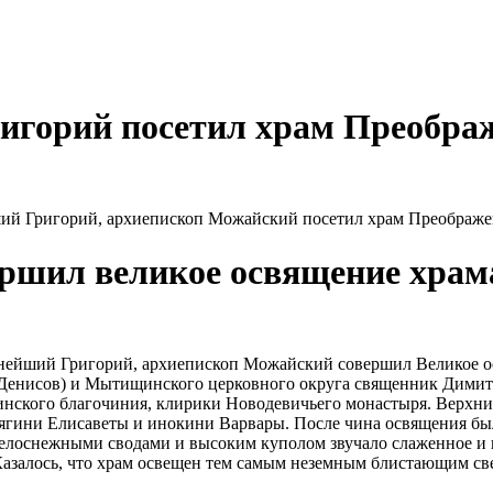
игорий
посетил храм Преобра
йший Григорий, архиепископ Можайский посетил храм Преображе
ршил великое освящение храм
еннейший Григорий, архиепископ Можайский совершил Великое 
Денисов) и Мытищинского церковного округа священник Димитр
кого благочиния, клирики Новодевичьего монастыря. Верхний 
ягини Елисаветы и инокини Варвары. После чина освящения бы
 белоснежными сводами и высоким куполом звучало слаженное и 
 Казалось, что храм освещен тем самым неземным блистающим св