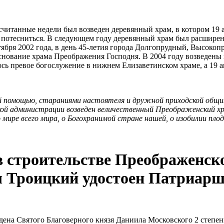
в считанные недели был возведен деревянный храм, в котором 19
потесниться. В следующем году деревянный храм был расширен з
нтября 2002 года, в день 45-летия города Долгопрудный, Высо
снование храма Преображения Господня. В 2004 году возведены
сь превое богослужение в нижнем Елизаветинском храме, а 19 а
ей помощью, стараниями настоятеля и дружной приходской общи
ской администрации возведен величественный Преображенский х
 мире всего мира, о Богохранимой стране нашей, о изобилии плод
 строительстве Преображенског
 Троицкий удостоен Патриарш
на Святого Благоверного князя Даниила Московского 2 степени