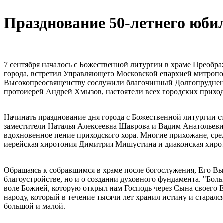
Празднование 50-летнего юби
7 сентября началось с Божественной литургии в храме Преоб
города, встретил Управляющего Московской епархией митропо
Высокопреосвященству сослужили благочинный Долгопрудненс
протоиерей Андрей Хмызов, настоятели всех городских приход
Начинать празднование дня города с Божественной литургии с
заместители Наталья Алексеевна Шаврова и Вадим Анатольев
вдохновенное пение приходского хора. Многие прихожане, сре
иерейская хиротония Димитрия Мишустина и диаконская хиро
Обращаясь к собравшимся в храме после богослужения, Его Выс
благоустройстве, но и о создании духовного фундамента. "Бо
воле Божией, которую открыл нам Господь через Сына своего 
народу, который в течение тысячи лет хранил истину и старал
большой и малой.