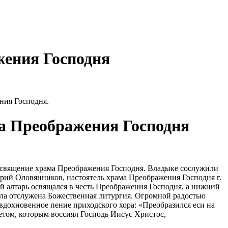
жения Господня
ния Господня.
а Преображения Господня
освящение храма Преображения Господня. Владыке сослужили
ий Оловянников, настоятель храма Преображения Господня г.
алтарь освящался в честь Преображения Господня, а нижний
ла отслужена Божественная литургия. Огромной радостью
вдохновенное пение приходского хора: «Преобразился еси на
етом, которым воссиял Господь Иисус Христос,