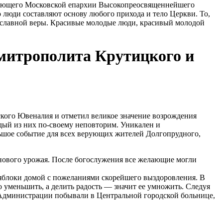
ляющего Московской епархии Высокопреосвященнейшего
люди составляют основу любого прихода и тело Церкви. То,
вославной веры. Красивые молодые люди, красивый молодой
митрополита Крутицкого и
ого Ювеналия и отметил великое значение возрождения
дый из них по-своему неповторим. Уникален и
шое событие для всех верующих жителей Долгопрудного,
нового урожая. После богослужения все желающие могли
яблоки домой с пожеланиями скорейшего выздоровления. В
 уменьшить, а делить радость — значит ее умножить. Следуя
Администрации побывали в Центральной городской больнице,