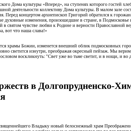
кого Дома культуры «Вперед», на ступенях которого гостей хл
шной деятельности коллективу Дома культуры. В малом зале сос
. Перед концертом архиепископ Григорий обратился к горожана
е духовные изменения, произошедшие в стране, в Подмосковье
й в святом чувстве любви к Родине и верности Православной в
, вот что наша слава!»
тся храмы Божии, изменется внешний облик подмосковных город
ловно светится изнутри, преображая окресный пейзаж. Мы верим
ловом воскликнуть: "Свет уже во тьме светит, и в нощи, и во д
ржеств в Долгопрудненско-Хим
ия
вященнейшего Владыку новый белоснежный храм Преображения 