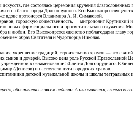
 искусств, где состоялась церемония вручения благословенных
ркви и на благо города Долгопрудного. Его Высокопреосвященс
же вдове протоиерея Владимира А. И. Симаковой.
 ветеранов, городскую общественность, — митрополит Крутицки
итию новых форм социального и просветительского служения. М
добра и любви. Его Высокопреосвященство поблагодарил главу гор
ловением образ Святителя и Чудотворца Николая.
лавия, укрепление традиций, строительство храмов — это святой
оих сынов и дочерей. Высоко ценя роль Русской Православной Ц
 учрежденной в ознаменование 50-летия Долгопрудного. Юбил
имир (Денисов) и настоятели пяти городских храмов.
воспитанники детской музыкальной школы и школы театральных 
ред», обосновались совсем недавно. А оказывается, сколько все