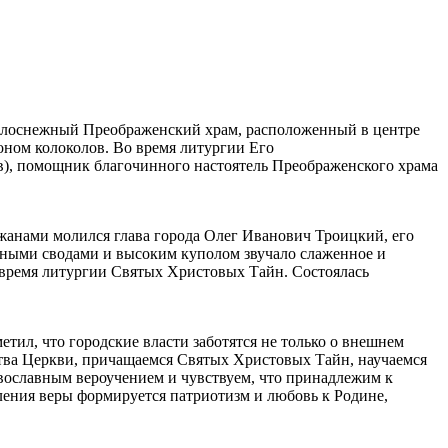
белоснежный Преображенский храм, расположенный в центре
ном колоколов. Во время литургии Его
), помощник благочинного настоятель Преображенского храма
ожанами молился глава города Олег Иванович Троицкий, его
ными сводами и высоким куполом звучало слаженное и
о время литургии Святых Христовых Тайн. Состоялась
тил, что городские власти заботятся не только о внешнем
нства Церкви, причащаемся Святых Христовых Тайн, научаемся
авославным вероучением и чувствуем, что принадлежим к
пления веры формируется патриотизм и любовь к Родине,