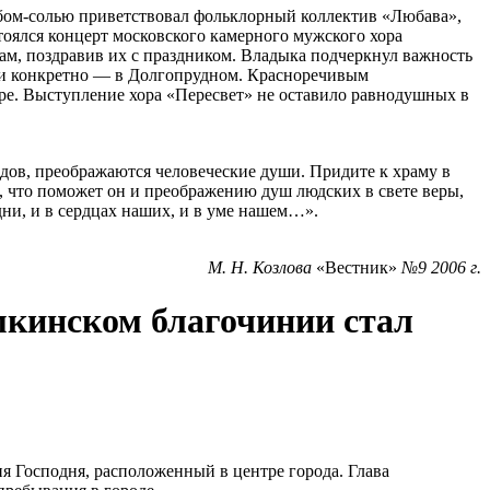
ебом-солью приветствовал фольклорный коллектив «Любава»,
тоялся концерт московского камерного мужского хора
м, поздравив их с праздником. Владыка подчеркнул важность
 и конкретно — в Долгопрудном. Красноречивым
ере. Выступление хора «Пересвет» не оставило равнодушных в
ов, преображаются человеческие души. Придите к храму в
, что поможет он и преображению душ людских в свете веры,
ни, и в сердцах наших, и в уме нашем…».
М. Н. Козлова
«Вестник»
№9 2006 г.
кинском благочинии стал
Господня, расположенный в центре города. Глава