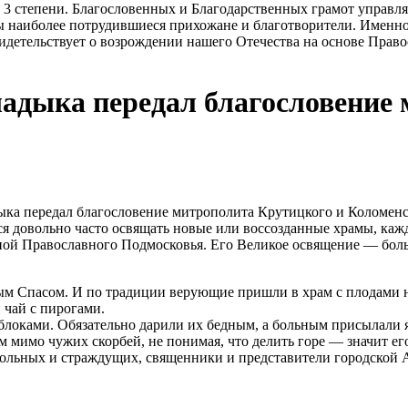
3 степени. Благословенных и Благодарственных грамот управ
 наиболее потрудившиеся прихожане и благотворители. Именно 
свидетельствует о возрождении нашего Отечества на основе Пра
дыка передал благословение 
а передал благословение митрополита Крутицкого и Коломенск
ся довольно часто освящать новые или воссозданные храмы, каж
й Православного Подмосковья. Его Великое освящение — боль
ым Спасом. И по традиции верующие пришли в храм с плодами 
 чай с пирогами.
блоками. Обязательно дарили их бедным, а больным присылали 
мимо чужих скорбей, не понимая, что делить горе — значит его
ольных и страждущих, священники и представители городской 