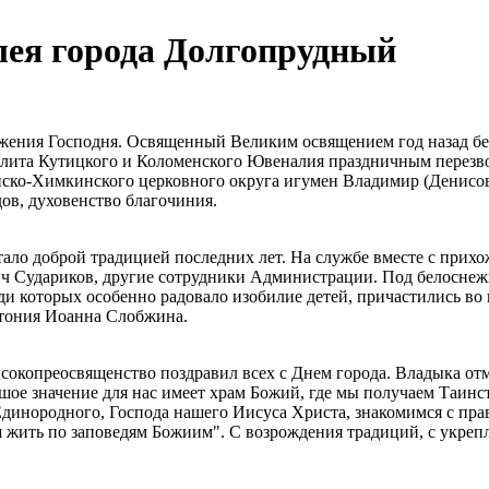
лея города Долгопрудный
ражения Господня. Освященный Великим освящением год назад 
лита Кутицкого и Коломенского Ювеналия праздничным перезво
ко-Химкинского церковного округа игумен Владимир (Денисов
ов, духовенство благочиния.
тало доброй традицией последних лет. На службе вместе с прих
ич Судариков, другие сотрудники Администрации. Под белоснеж
ди которых особенно радовало изобилие детей, причастились в
тония Иоанна Слобжина.
окопреосвященство поздравил всех с Днем города. Владыка отме
льшое значение для нас имеет храм Божий, где мы получаем Таи
Единородного, Господа нашего Иисуса Христа, знакомимся с пр
ся жить по заповедям Божиим". С возрождения традиций, с укре