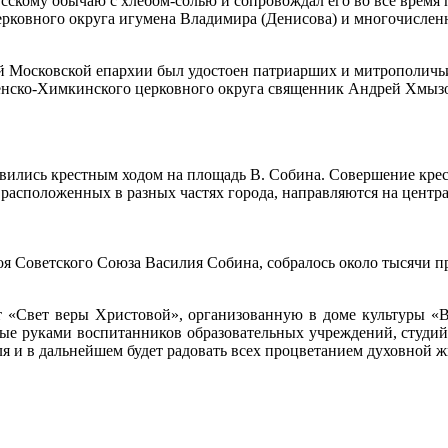
сскому обычаю с хлебом-солью и сопровождал его во все время 
рковного округа игумена Владимира (Денисова) и многочислен
 Московской епархии был удостоен патриарших и митрополичьи
ско-Химкинского церковного округа священник Андрей Хмызов,
вились крестным ходом на площадь В. Собина. Совершение крес
, расположенных в разных частях города, направляются на цент
оя Советского Союза Василия Собина, собралось около тысячи 
т «Свет веры Христовой», организованную в доме культуры «В
нные руками воспитанников образовательных учреждений, студи
я и в дальнейшем будет радовать всех процветанием духовной ж