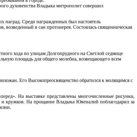
пребывания в городе.
ного духовенства Владыка митрополит совершил
х наград. Среди награжденных был настоятель
 возведенный в сан протоиерея. Состоялась священническая
тного хода по улицам Долгопрудного на Светлой седмице
ральную площадь для общего молебна, возвещающего всем
прихожан. Его Высокопреосвященство обратился к молящимся с
перед». На выставке представлены многочисленные рисунки,
й и кружков. На прощание Владыка Ювеналий поблагодарил за
изни.