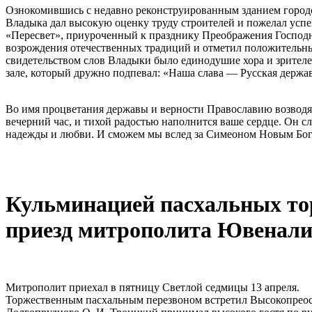
Ознокомившись с недавно реконструированным зданием городс
Владыка дал высокую оценку труду строителей и пожелал успе
«Пересвет», приуроченный к празднику Преображения Господня
возрождения отечественных традиций и отметил положительны
свидетельством слов Владыки было единодушие хора и зрителе
зале, который дружно подпевал: «Наша слава — Русская держава
Во имя процветания державы и верности Православию возводя
вечерний час, и тихой радостью наполнится ваше сердце. Он с
надежды и любви. И сможем мы вслед за Симеоном Новым Богос
Кульминацией пасхальных то
приезд митрополита Ювенал
Митрополит приехал в пятницу Светлой седмицы 13 апреля.
Торжественным пасхальным перезвоном встретил Высокопреос