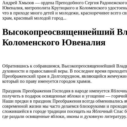
Андрей Хмызов — ордена Преподобного Сергия Радонежского 
Ювеналия, митрополита Крутицкого и Коломенского удостоены
что в приходе много детей и молодежи, красноречивее всего 
храм, красивый молодой город...
Высокопреосвященнейший Вла
Коломенского Ювеналия
Обратившись к собравшимся, Высокопреосвященнейший Владык
духовности и православной веры. В последнее время приходит
Преображенский храм в Долгопрудном, являющийся жемчужино
который по праву именуется городом храмов.
Праздник Преображения Господня в народе именуется Яблочн
получить в подарок освященные яблоки и угощение — горячий
Наши предки в праздник Преображения всегда обменивались я
современной жизни мы часто делаемся близорукими и проходим 
сложившейся в городе традиции посещать на Яблочный Спас б
где раздали освященные яблоки, иконы и духовную литературу.