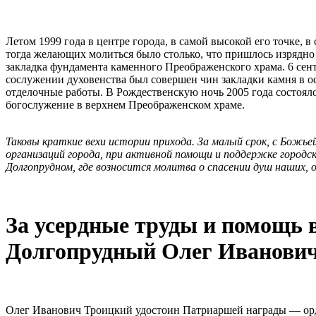
Летом 1999 года в центре города, в самой высокой его точке, 
тогда желающих молиться было столько, что пришлось изрядно 
закладка фундамента каменного Преображенского храма. 6 се
сослужении духовенства был совершен чин закладки камня в о
отделочные работы. В Рождественскую ночь 2005 года состояло
богослужение в верхнем Преображенском храме.
Таковы краткие вехи истории прихода. За малый срок, с Божь
организаций города, при активной помощи и поддержке город
Долгопрудном, где возносится молитва о спасении душ наших, о
За усердные труды и помощь в
Долгопрудный Олег Иванович
Олег Иванович Троицкий удостоин Патриаршей награды — орде