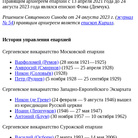
Правящим архиереем епархии с 13 апреля 2021 года до 24
августа 2023 года являлся епископ Фома (Демчук).
Решением Священного Синода от 24 августа 2023 г. (
журнал
№ 54
) правящим архиереем является
епископ Кирилл
.
История управления епархией
Сергиевское викариатство Московской епархии
Варфоломей (Ремов)
(28 июля 1921—1925)
Амвросий (Смирнов)
(1925 — 25 апреля 1928)
Никон (Соловьёв)
(1928)
Петр (Руднев)
(5 ноября 1928 — 25 сентября 1929)
Сергиевское викариатство Западно-Европейского Экзархата
Никон (де Греве)
(24 февраля — 9 августа 1946) вышел
из юрисдикции Русской церкви
Иоанн (Леончуков)
(1946 — 27 мая 1947)
Антоний (Блум)
(30 ноября 1957 — 10 октября 1962)
Сергиевское викариатство Сурожской епархии
Василий (Осборн)
(7 марта 1993 — 14 мая 2006)