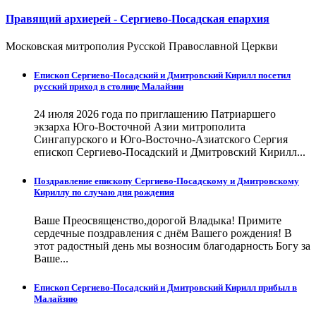
Правящий архиерей - Сергиево-Посадская епархия
Московская митрополия Русской Православной Церкви
Епископ Сергиево-Посадский и Дмитровский Кирилл посетил
русский приход в столице Малайзии
24 июля 2026 года по приглашению Патриаршего
экзарха Юго-Восточной Азии митрополита
Сингапурского и Юго-Восточно-Азиатского Сергия
епископ Сергиево-Посадский и Дмитровский Кирилл...
Поздравление епископу Сергиево-Посадскому и Дмитровскому
Кириллу по случаю дня рождения
Ваше Преосвященство,дорогой Владыка! Примите
сердечные поздравления с днём Вашего рождения! В
этот радостный день мы возносим благодарность Богу за
Ваше...
Епископ Сергиево-Посадский и Дмитровский Кирилл прибыл в
Малайзию